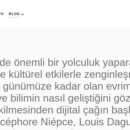
FA
BLOG
de önemli bir yolculuk yapara
e kültürel etkilerle zenginleş
n günümüze kadar olan evrimin
e bilimin nasıl geliştiğini g
 çekilmesinden dijital çağın b
icéphore Niépce, Louis Dagu