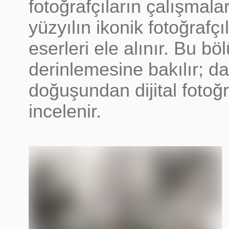
fotoğrafçıların çalışmal
yüzyılın ikonik fotoğrafç
eserleri ele alınır. Bu b
derinlemesine bakılır; da
doğuşundan dijital fotoğ
incelenir.