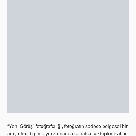
“Yeni Görüş” fotoğrafçılığı, fotoğrafın sadece belgesel bir
araç olmadığını, aynı zamanda sanatsal ve toplumsal bir