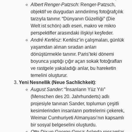
Albert Renger-Patzsch
: Renger-Patzsch,
objektif ve duygudan arındırılmış fotoğrafçılık
tarzıyla tanınır. “Dünyanın Güzelliği” (Die
Welt ist schön) adlı eseri, makro ve mikro
perspektifler arasındaki ilişkiyi keşfeder.
André Kertész
: Kertész’in çalışmaları, günlük
yaşamdan alınan sıradan anları
dönüştürmekle tanınır. Paris’teki dönemi
boyunca yaptığı çığır açan sokak fotoğrafları
ve rastgele yakaladığı anlar, bu hareketin
temelini oluşturur.
Yeni Nesnellik (Neue Sachlichkeit)
:
August Sander
: “İnsanların Yüz Yılı”
(Menschen des 20. Jahrhunderts) adlı
projesiyle tanınan Sander, toplumun çeşitli
kesimlerinden insanların portrelerini çekerek,
Weimar Cumhuriyeti Almanyası’nın kapsamlı
bir sosyal belgeselini oluşturdu.
Otto Dix
ve
George Grosz
: Aslında ressamlar