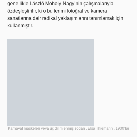
genellikle László Moholy-Nagy’nin çalışmalarıyla
özdeşleştirilir, ki o bu terimi fotoğraf ve kamera
sanatlarına dair radikal yaklaşımlarını tanımlamak için
kullanmıştır.
Karnaval maskeleri veya üç dilimlenmiş soğan , Elsa Thiemann , 1930’lar