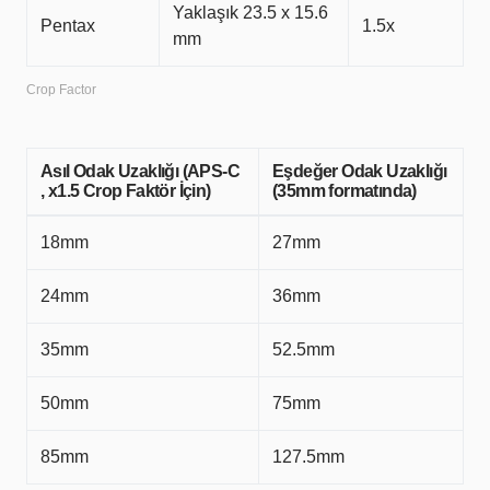
Yaklaşık 23.5 x 15.6
Pentax
1.5x
mm
Crop Factor
Asıl Odak Uzaklığı (APS-C
Eşdeğer Odak Uzaklığı
, x1.5 Crop Faktör İçin)
(35mm formatında)
18mm
27mm
24mm
36mm
35mm
52.5mm
50mm
75mm
85mm
127.5mm