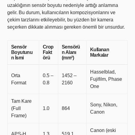
uzaklığının sensör boyutu nedeniyle arttığı anlamına
gelir. Bu durum, kullanıcıların kompozisyonlarını ve
çekim tarzlarını etkileyebilir, bu yüzden bir kamera
seçerken dikkate alınması gereken önemli bir unsurdur.
Sensör
Crop
Sensörü
Kullanan
Boyutunu
Fakt
n Alanı
Markalar
n İsmi
örü
(mm²)
Hasselblad,
Orta
0.5 –
1452 –
Fujifilm, Phase
Format
0.8
2160
One
Tam Kare
Sony, Nikon,
(Full
1.0
864
Canon
Frame)
Canon (eski
APS-H
1.3
519.1