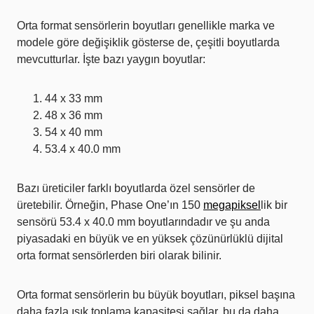
Orta format sensörlerin boyutları genellikle marka ve
modele göre değişiklik gösterse de, çeşitli boyutlarda
mevcutturlar. İşte bazı yaygın boyutlar:
44 x 33 mm
48 x 36 mm
54 x 40 mm
53.4 x 40.0 mm
Bazı üreticiler farklı boyutlarda özel sensörler de
üretebilir. Örneğin, Phase One’ın 150
megapiksel
lik bir
sensörü 53.4 x 40.0 mm boyutlarındadır ve şu anda
piyasadaki en büyük ve en yüksek çözünürlüklü dijital
orta format sensörlerden biri olarak bilinir.
Orta format sensörlerin bu büyük boyutları, piksel başına
daha fazla ışık toplama kapasitesi sağlar, bu da daha