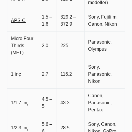
modeller)
1.5 –
329.2 –
Sony, Fujifilm,
APS-C
1.6
372.9
Canon, Nikon
Micro Four
Panasonic,
Thirds
2.0
225
Olympus
(MFT)
Sony,
1 inç
2.7
116.2
Panasonic,
Nikon
Canon,
4.5 –
1/1.7 inç
43.3
Panasonic,
5
Pentax
5.6 –
Sony, Canon,
1/2.3 inç
28.5
6
Nikon, GoPro