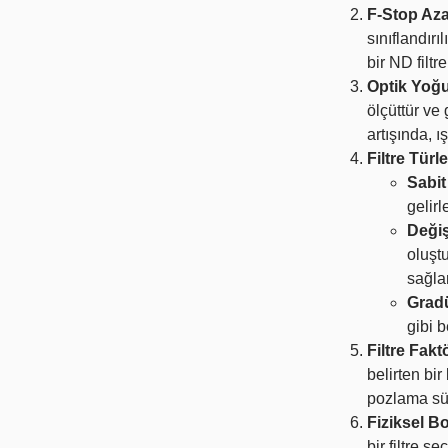
F-Stop Az
sınıflandırı
bir ND filtre
Optik Yoğ
ölçüttür ve 
artışında, ış
Filtre Türle
Sabit
gelirle
Değiş
oluştu
sağlar
Gradü
gibi 
Filtre Fakt
belirten bir
pozlama sür
Fiziksel B
bir filtre se