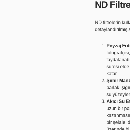
ND Filtre
ND filtrelerin kul
detaylandırılmış 
Peyzaj Foto
fotoğrafçıs
faydalanabi
süresi elde
katar.
Şehir Manz
parlak ışığ
su yüzeyler
Akıcı Su Et
uzun bir po
kazanmasını
bir şelale,
üzerinde bi