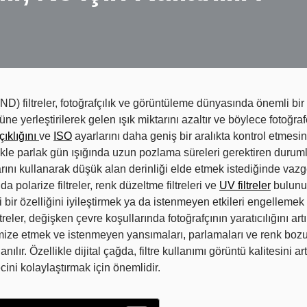
ND) filtreler, fotoğrafçılık ve görüntüleme dünyasında önemli bir 
önüne yerleştirilerek gelen ışık miktarını azaltır ve böylece fotoğra
çıklığını
ve
ISO
ayarlarını daha geniş bir aralıkta kontrol etmesin
llikle parlak gün ışığında uzun pozlama süreleri gerektiren duru
arını kullanarak düşük alan derinliği elde etmek istediğinde vaz
ında polarize filtreler, renk düzeltme filtreleri ve
UV filtreler
bulunur
i bir özelliğini iyileştirmek ya da istenmeyen etkileri engellemek 
ltreler, değişken çevre koşullarında fotoğrafçının yaratıcılığını artı
mize etmek ve istenmeyen yansımaları, parlamaları ve renk bozu
anılır. Özellikle dijital çağda, filtre kullanımı görüntü kalitesini a
ini kolaylaştırmak için önemlidir.