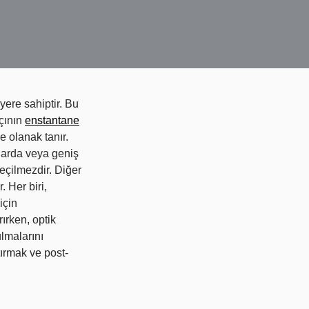
yere sahiptir. Bu
fçının
enstantane
e olanak tanır.
mlarda veya geniş
geçilmezdir. Diğer
. Her biri,
için
rırken, optik
lmalarını
rtırmak ve post-