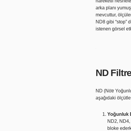
hareketli nesnele
arka planı yumuşat
mevcuttur, ölçüle
ND8 gibi “stop” de
istenen görsel etk
ND Filtre
ND (Nötr Yoğunluk)
aşağıdaki ölçütle
Yoğunluk 
ND2, ND4, N
bloke ederk