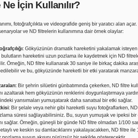
 Ne İçin Kullanılır?
lanımı, fotoğrafçılıkta ve videografide geniş bir yaratıcı alan açar.
senaryolar ve ND filtrelerin kullanımına dair örnek olaylar:
ğrafçılığı
: Gökyüzünün dramatik hareketini yakalamak isteyen 
ı, bulutların hareketini uzun pozlama ile kaydetmek için ND filtre
lir. Örneğin, ND filtre kullanarak 30 saniye ile birkaç dakika ar
 edilebilir ve bu, gökyüzünde hareketli bir etki yaratarak manz
araları
: Bir şehrin silüetini günbatımında çekerken, ND filtre ku
ını azaltarak hem gökyüzünün renklerini doygunlaştırmaya yardı
indeki yansımaları yumuşatarak daha sanatsal bir etki sağlar.
kisi
: Bir şelale veya nehir gibi hareketli suyu fotoğraflarken, ND 
zlama süresi sağlayabilirsiniz. Bu, suyun yumuşak ve ipeksi bi
 sağlar. Örneğin, güneşli bir günde ND filtre olmadan 1/100 sa
 detaylı ve keskin su damlacıklarını yakalayacakken, ND filtre ile
r pozlama suyun akışını pürüzsüz bir şekilde gösterecektir.