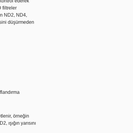
 kontrol ederek
filtreler
nen ND2, ND4,
itesini düşürmeden
nıflandırma
tlenir, örneğin
2, ışığın yarısını