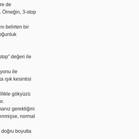
öre de
r. Örneğin, 3-stop
nı belirten bir
 yoğunluk
stop” değeri ile
syonu ile
a ışık kesintisi
ellikle gökyüzü
r.
anız gerektiğini
etlenmişse, normal
re doğru boyutta