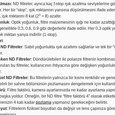
alması
: ND filtreler, ayrıca kaç f-stop ışık azaltma seviyelerine g
lır. Her bir “stop”, ışık miktarının yarısına düşürülmesini ifade ede
3
, ışık miktarını 8 kat (2
= 8) azaltır.
unluk
: Optik yoğunluk, filtre malzemesinin ışığı ne kadar azalttığı
genellikle 0.3, 0.6, 0.9 gibi değerlerle ifade edilir. Her 0.3 optik
ık miktarı yarıya indirilir (1-stop).
ri
:
 ND Filtreler
: Sabit yoğunlukta ışık azaltımı sağlarlar ve tek bir “
r.
ken ND Filtreler
: Döndürülebilen iki polarize filtrenin kombina
rulan bu filtreler, kullanıcının ihtiyacına göre değişken yoğunlukt
.
el ND Filtreler
: Bu filtrelerin yalnızca bir kısmı renklidir ve gen
belirli bir sahne bölümünün pozlamasını dengelemek için kullanılı
örü
: Filtre faktörü, kamera ayarlarınızda ne kadar ayarlama yapm
 başka yoldur. Örneğin, bir ND filtre “filtre faktörü 4” olarak etik
enizin 4 katı kadar
pozlama
yapmanız gerekeceğini belirtir.
oyut
: Filtrelerin fiziksel boyutları da değişir ve lens çapınıza gö
çmelisiniz.