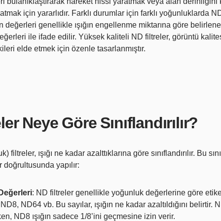
ri bulanıklaştırarak hareket hissi yaratmak veya alan derinliğini
mak için yararlıdır. Farklı durumlar için farklı yoğunluklarda ND 
n değerleri genellikle ışığın engellenme miktarına göre belirle
ğerleri ile ifade edilir. Yüksek kaliteli ND filtreler, görüntü kal
ileri elde etmek için özenle tasarlanmıştır.
ler Neye Göre Sınıflandırılır?
 filtreler, ışığı ne kadar azalttıklarına göre sınıflandırılır. Bu sı
r doğrultusunda yapılır:
Değerleri
: ND filtreler genellikle yoğunluk değerlerine göre etike
D8, ND64 vb. Bu sayılar, ışığın ne kadar azaltıldığını belirtir. ND
en, ND8 ışığın sadece 1/8’ini geçmesine izin verir.