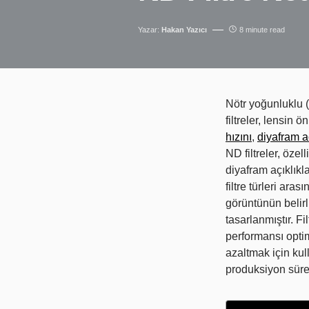
Yazar:
Hakan Yazıcı
8 minute read
Nötr yoğunluklu (
filtreler, lensin 
hızını
,
diyafram a
ND filtreler, öze
diyafram açıklıkl
filtre türleri aras
görüntünün belirl
tasarlanmıştır. Fi
performansı opti
azaltmak için kull
produksiyon sürec