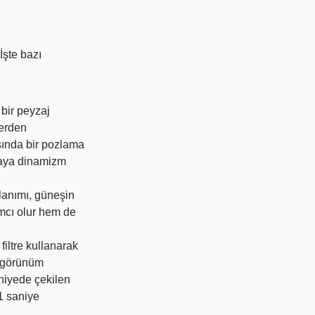
 İşte bazı
bir peyzaj
lerden
asında bir pozlama
araya dinamizm
llanımı, güneşin
mcı olur hem de
filtre kullanarak
r görünüm
niyede çekilen
 1 saniye