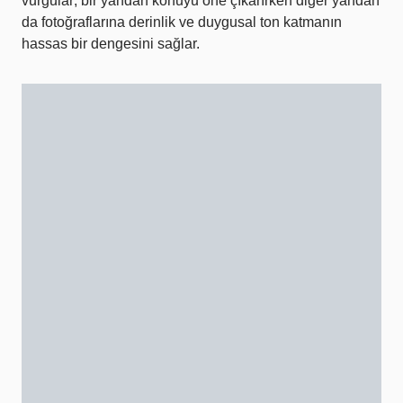
vurgular; bir yandan konuyu öne çıkarırken diğer yandan
da fotoğraflarına derinlik ve duygusal ton katmanın
hassas bir dengesini sağlar.