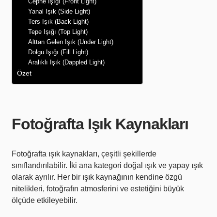
Cephe Işığı (Front Light)
Yanal Işık (Side Light)
Ters Işık (Back Light)
Tepe Işığı (Top Light)
Alttan Gelen Işık (Under Light)
Dolgu Işığı (Fill Light)
Aralıklı Işık (Dappled Light)
Özet
Fotoğrafta Işık Kaynakları
Fotoğrafta ışık kaynakları, çeşitli şekillerde
sınıflandırılabilir. İki ana kategori doğal ışık ve yapay ışık
olarak ayrılır. Her bir ışık kaynağının kendine özgü
nitelikleri, fotoğrafın atmosferini ve estetiğini büyük
ölçüde etkileyebilir.