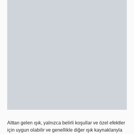
Alttan gelen ışık, yalnızca belirli koşullar ve özel efektler
için uygun olabilir ve genellikle diğer ışık kaynaklarıyla