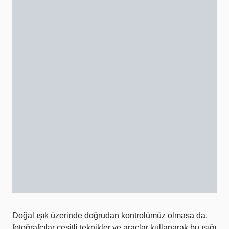
Doğal ışık üzerinde doğrudan kontrolümüz olmasa da,
fotoğrafçılar çeşitli teknikler ve araçlar kullanarak bu ışığı