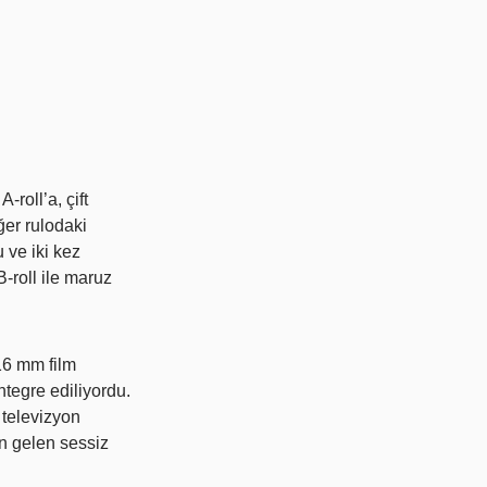
-roll’a, çift
ğer rulodaki
 ve iki kez
-roll ile maruz
 16 mm film
ntegre ediliyordu.
a televizyon
an gelen sessiz