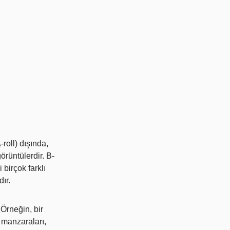
-roll) dışında,
örüntülerdir. B-
 birçok farklı
dır.
 Örneğin, bir
 manzaraları,