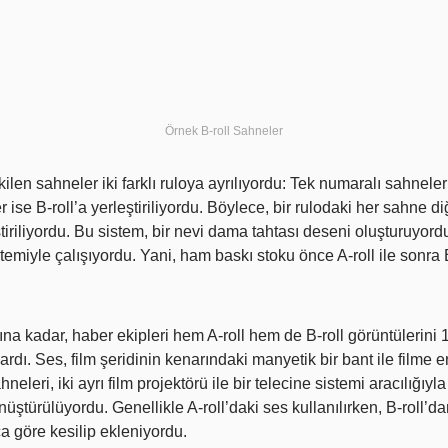
Örnek B-roll Sahneler
en sahneler iki farklı ruloya ayrılıyordu: Tek numaralı sahneler A
 ise B-roll’a yerleştiriliyordu. Böylece, bir rulodaki her sahne di
ştiriliyordu. Bu sistem, bir nevi dama tahtası deseni oluşturuyordu
miyle çalışıyordu. Yani, ham baskı stoku önce A-roll ile sonra B
rına kadar, haber ekipleri hem A-roll hem de B-roll görüntülerini
ardı. Ses, film şeridinin kenarındaki manyetik bir bant ile filme e
hneleri, iki ayrı film projektörü ile bir telecine sistemi aracılığıyl
nüştürülüyordu. Genellikle A-roll’daki ses kullanılırken, B-roll’d
ca göre kesilip ekleniyordu.