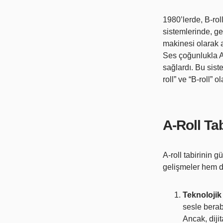
1980’lerde, B-ro
sistemlerinde, gen
makinesi olarak a
Ses çoğunlukla A
sağlardı. Bu sist
roll” ve “B-roll” 
A-Roll Ta
A-roll tabirinin 
gelişmeler hem d
Teknolojik
sesle berabe
Ancak, dijit