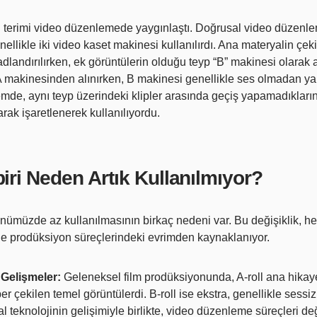
ll terimi video düzenlemede yaygınlaştı. Doğrusal video düzenl
ellikle iki video kaset makinesi kullanılırdı. Ana materyalin çeki
dlandırılırken, ek görüntülerin olduğu teyp “B” makinesi olarak a
 makinesinden alınırken, B makinesi genellikle ses olmadan ya
emde, aynı teyp üzerindeki klipler arasında geçiş yapamadıkların
olarak işaretlenerek kullanılıyordu.
biri Neden Artık Kullanılmıyor?
günümüzde az kullanılmasının birkaç nedeni var. Bu değişiklik, h
e prodüksiyon süreçlerindeki evrimden kaynaklanıyor.
 Gelişmeler:
Geleneksel film prodüksiyonunda, A-roll ana hikay
r çekilen temel görüntülerdi. B-roll ise ekstra, genellikle sessiz
al teknolojinin gelişimiyle birlikte, video düzenleme süreçleri deği