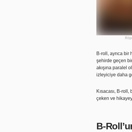
Röpo
B-roll, ayrıca bir
şehirde geçen bir
akışına paralel o
izleyiciye daha g
Kısacası, B-roll, 
çeken ve hikayeyi 
B-Roll’u