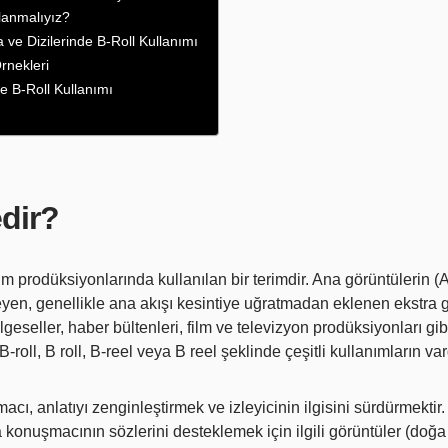
lanmalıyız?
e Dizilerinde B-Roll Kullanımı
rnekleri
e B-Roll Kullanımı
edir?
ilm prodüksiyonlarında kullanılan bir terimdir. Ana görüntülerin (A
yen, genellikle ana akışı kesintiye uğratmadan eklenen ekstra g
elgeseller, haber bültenleri, film ve televizyon prodüksiyonları gibi
 B-roll, B roll, B-reel veya B reel şeklinde çeşitli kullanımların var
acı, anlatıyı zenginleştirmek ve izleyicinin ilgisini sürdürmektir.
a konuşmacının sözlerini desteklemek için ilgili görüntüler (doğa