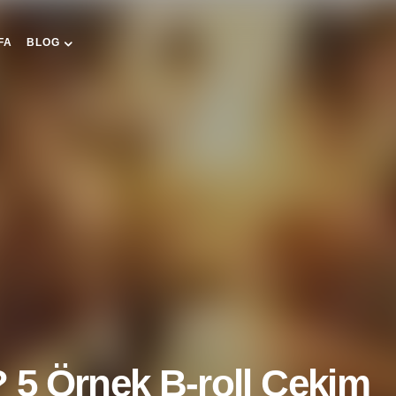
FA
BLOG
? 5 Örnek B-roll Çekim