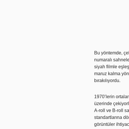
Bu yöntemde, çekil
numaralı sahneler
siyah filmle eşle
maruz kalma yönte
bırakılıyordu.
1970’lerin ortala
üzerinde çekiyorl
A-roll ve B-roll sa
standartlarına dö
görüntüler ihtiya