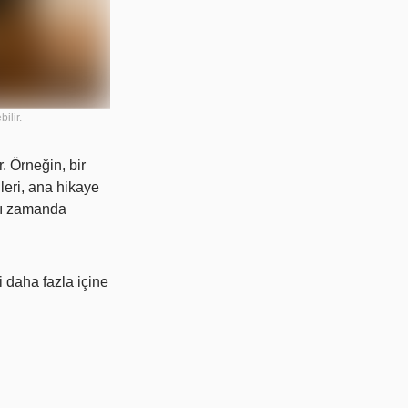
ilir.
r. Örneğin, bir
leri, ana hikaye
ynı zamanda
i daha fazla içine