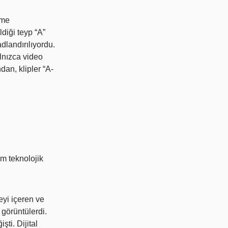
eme
ldiği teyp “A”
dlandırılıyordu.
lnızca video
dan, klipler “A-
em teknolojik
eyi içeren ve
 görüntülerdi.
şti. Dijital