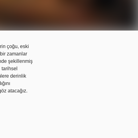
rin çoğu, eski
 bir zamanlar
nde şekillenmiş
 tarihsel
lere derinlik
ığını
göz atacağız.