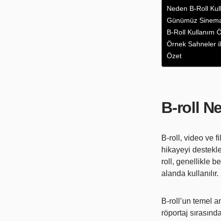
Neden B-Roll Kul
Günümüz Sinema v
B-Roll Kullanım Ö
Örnek Sahneler il
Özet
B-roll N
B-roll, video ve f
hikayeyi destekle
roll, genellikle b
alanda kullanılır.
B-roll’un temel am
röportaj sırasınd