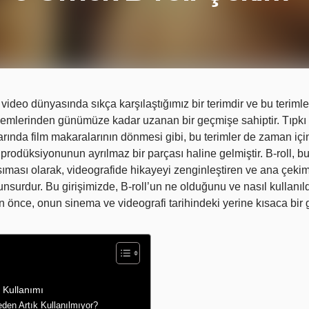
 video dünyasında sıkça karşılaştığımız bir terimdir ve bu terimle
nemlerinden günümüze kadar uzanan bir geçmişe sahiptir. Tıpkı
rında film makaralarının dönmesi gibi, bu terimler de zaman içi
rodüksiyonunun ayrılmaz bir parçası haline gelmiştir. B-roll, bu
sıması olarak, videografide hikayeyi zenginleştiren ve ana çekim
unsurdur. Bu girişimizde, B-roll’un ne olduğunu ve nasıl kullanıld
 önce, onun sinema ve videografi tarihindeki yerine kısaca bir 
l Kullanımı
eden Artık Kullanılmıyor?