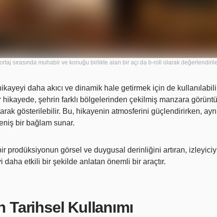
rtaj sırasında muhabir ve konuğu birlikte alan bir açı da b-roll olarak değerlendirileb
 hikayeyi daha akıcı ve dinamik hale getirmek için de kullanılabili
 hikayede, şehrin farklı bölgelerinden çekilmiş manzara görüntü
larak gösterilebilir. Bu, hikayenin atmosferini güçlendirirken, a
eniş bir bağlam sunar.
bir prodüksiyonun görsel ve duygusal derinliğini artıran, izleyiciy
daha etkili bir şekilde anlatan önemli bir araçtır.
n Tarihsel Kullanımı