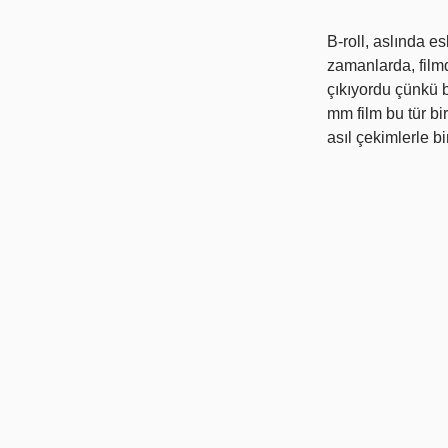
B-roll, aslında e
zamanlarda, filmd
çıkıyordu çünkü b
mm film bu tür bi
asıl çekimlerle bi