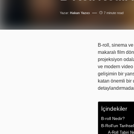
Yazar:
Hakan Yazıcı
7 minute read
B-roll, sinema ve
makaralı film dö
projeksiyon odala
ve modern video p
gelişimin bir yan
katan önemli bir 
detaylandırmadan
İçindekiler
B-roll Nedir?
B-Roll’un Tarihse
A-Roll Tabiri N